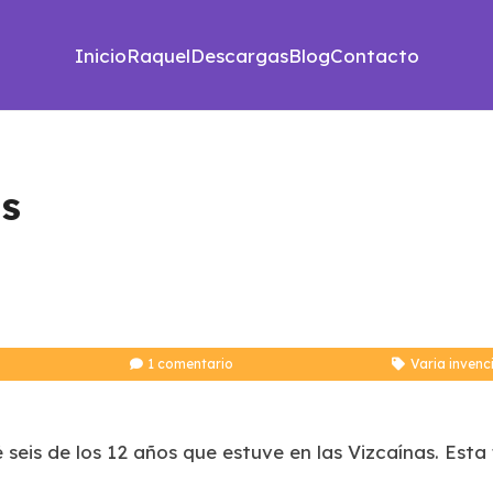
Inicio
Raquel
Descargas
Blog
Contacto
as
1
comentario
Varia invenc
 seis de los 12 años que estuve en las Vizcaínas. Est