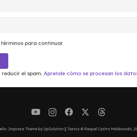
 términos para continuar
a reducir el spam.
Aprende cómo se procesan los datos
eño: Impreza Theme by UpSolution || Textos © Raquel Castro Maldonado, 