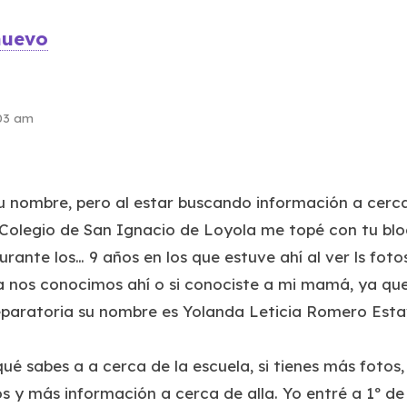
nuevo
:03 am
u nombre, pero al estar buscando información a cerca
 Colegio de San Ignacio de Loyola me topé con tu bl
urante los… 9 años en los que estuve ahí al ver ls foto
ía nos conocimos ahí o si conociste a mi mamá, ya que
eparatoria su nombre es Yolanda Leticia Romero Estavil
é sabes a a cerca de la escuela, si tienes más fotos,
 y más información a cerca de alla. Yo entré a 1º de 