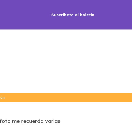
Suscríbete al boletín
ión
a foto me recuerda varias