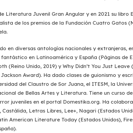
e Literatura Juvenil Gran Angular y en 2021 su libro
E
alista de los premios de la Fundación Cuatro Gatos (M
la.
o en diversas antologías nacionales y extranjeras, e
o fantástico en Latinoamérica y España
(Páginas de E
oth
(Reino Unido, 2019) y
Why Didn’t You Just Leave
(
 Jackson Award). Ha dado clases de guionismo y escr
versidad del Claustro de Sor Juana, el ITESM, la Uni
cional de Bellas Artes y Literatura. Tiene un curso d
rror juveniles en el portal
Domestika.org
. Ha colabor
,
Castálida
,
Letras Libres
,
Lee+
,
Nagari
(Estados Unid
tin American Literature Today
(Estados Unidos),
Fir
spaña).