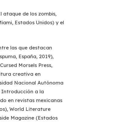
l ataque de los zombis,
iami, Estados Unidos) y el
ntre las que destacan
spuma, España, 2019),
Cursed Morsels Press,
itura creativa en
versidad Nacional Autónoma
e Introducción a la
ado en revistas mexicanas
os),
World Literature
eside Magazine
(Estados