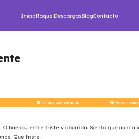
Inicio
Raquel
Descargas
Blog
Contacto
ente
No hay comentarios
Varia invenc
. O bueno… entre triste y aburrida. Siento que nunca v
once. Qué triste…