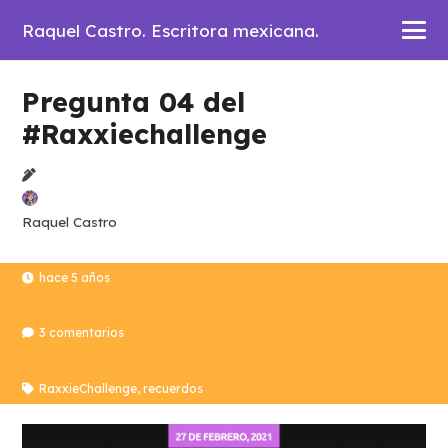
Raquel Castro. Escritora mexicana.
Pregunta 04 del
#Raxxiechallenge
Raquel Castro
hace 5 años
3
comentarios
RaxxieChallenge
,
recuerdos