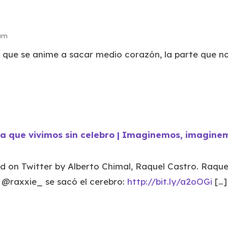
 am
n que se anime a sacar medio corazón, la parte que n
ía que vivimos sin celebro | Imaginemos, imagine
d on Twitter by Alberto Chimal, Raquel Castro. Raque
 @raxxie_ se sacó el cerebro:
http://bit.ly/a2oOGi
[…]