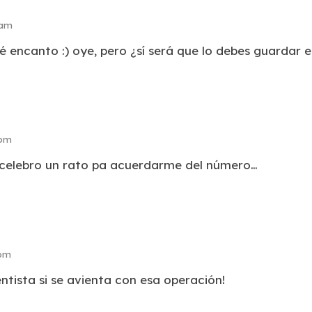
 am
é encanto :) oye, pero ¿sí será que lo debes guardar en
 pm
l celebro un rato pa acuerdarme del número…
 pm
ntista si se avienta con esa operación!