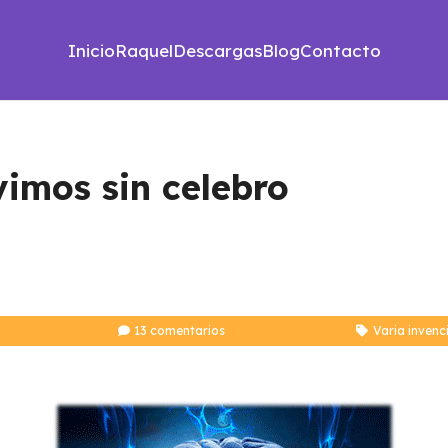
Inicio
Raquel
Descargas
Blog
Contacto
vimos sin celebro
13
comentarios
Varia invenc