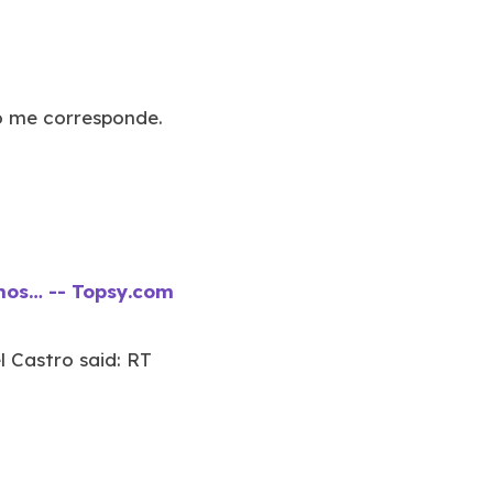
o me corresponde.
mos… -- Topsy.com
l Castro said: RT