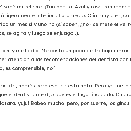
. Y sacó mi celebro. ¡Tan bonito! Azul y rosa con manc
á ligeramente inferior al promedio. Olía muy bien, com
ico un mes sí y uno no (sí saben, ¿no? se mete el vel r
s, se agita y luego se enjuaga…).
ber y me lo dio. Me costó un poco de trabajo cerrar e
ner atención a las recomendaciones del dentista con 
, es comprensible, no?
tantito, nomás para escribir esta nota. Pero ya me lo
 que el dentista me dijo que es el lugar indicado. Cua
flotara. yuju! Babeo mucho, pero, por suerte, los ginsu