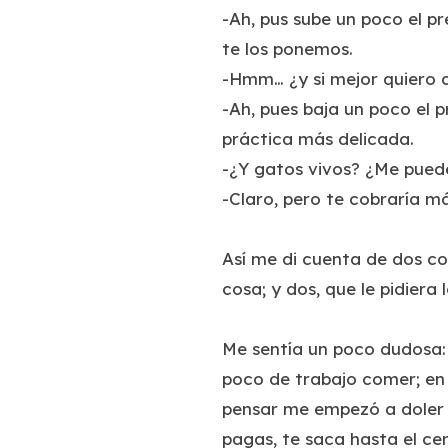
-Ah, pus sube un poco el pr
te los ponemos.
-Hmm… ¿y si mejor quiero 
-Ah, pues baja un poco el p
práctica más delicada.
-¿Y gatos vivos? ¿Me pued
-Claro, pero te cobraría má
Así me di cuenta de dos co
cosa; y dos, que le pidiera 
Me sentía un poco dudosa: 
poco de trabajo comer; en c
pensar me empezó a doler 
pagas, te saca hasta el ce