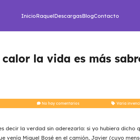
Inicio
Raquel
Descargas
Blog
Contacto
 calor la vida es más sab
No hay comentarios
Varia invenc
s decir la verdad sin aderezarla: si yo hubiera dicho 
ue venía Miguel Bosé en el camión, Javier (cuyo mens