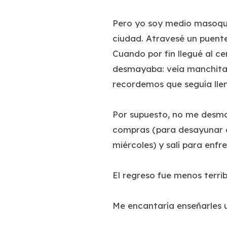
Pero yo soy medio masoquis
ciudad. Atravesé un puente
Cuando por fin llegué al ce
desmayaba: veía manchitas 
recordemos que seguía llen
Por supuesto, no me desma
compras (para desayunar al
miércoles) y salí para enfr
El regreso fue menos terrib
Me encantaría enseñarles u