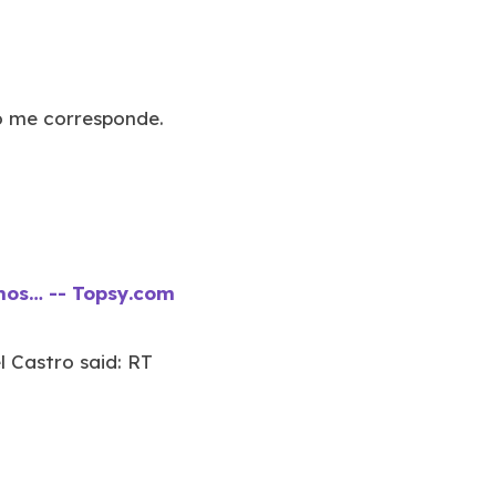
o me corresponde.
mos… -- Topsy.com
l Castro said: RT