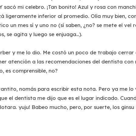
. Y sacó mi celebro. ¡Tan bonito! Azul y rosa con manc
á ligeramente inferior al promedio. Olía muy bien, com
ico un mes sí y uno no (sí saben, ¿no? se mete el vel r
s, se agita y luego se enjuaga…).
ber y me lo dio. Me costó un poco de trabajo cerrar e
ner atención a las recomendaciones del dentista con 
, es comprensible, no?
tantito, nomás para escribir esta nota. Pero ya me lo
 que el dentista me dijo que es el lugar indicado. Cua
flotara. yuju! Babeo mucho, pero, por suerte, los ginsu