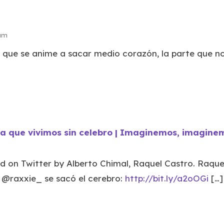
 am
n que se anime a sacar medio corazón, la parte que n
ía que vivimos sin celebro | Imaginemos, imagine
d on Twitter by Alberto Chimal, Raquel Castro. Raque
 @raxxie_ se sacó el cerebro:
http://bit.ly/a2oOGi
[…]