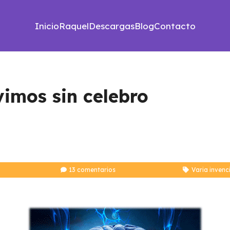
Inicio
Raquel
Descargas
Blog
Contacto
vimos sin celebro
13
comentarios
Varia invenc