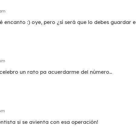
 am
é encanto :) oye, pero ¿sí será que lo debes guardar en
 pm
l celebro un rato pa acuerdarme del número…
 pm
ntista si se avienta con esa operación!