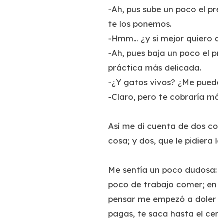
-Ah, pus sube un poco el pr
te los ponemos.
-Hmm… ¿y si mejor quiero 
-Ah, pues baja un poco el p
práctica más delicada.
-¿Y gatos vivos? ¿Me pued
-Claro, pero te cobraría má
Así me di cuenta de dos co
cosa; y dos, que le pidiera 
Me sentía un poco dudosa: 
poco de trabajo comer; en c
pensar me empezó a doler 
pagas, te saca hasta el ce