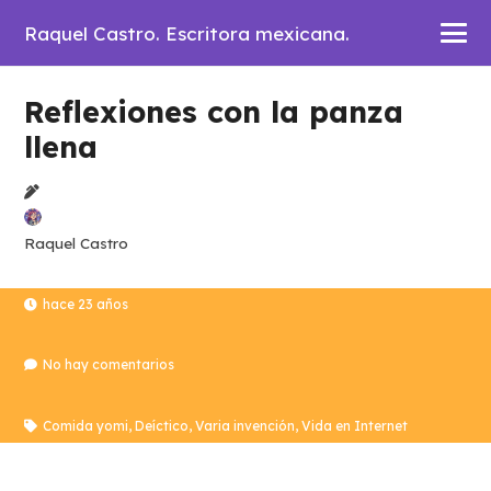
Raquel Castro. Escritora mexicana.
Reflexiones con la panza
llena
Raquel Castro
hace 23 años
No hay comentarios
Comida yomi
,
Deíctico
,
Varia invención
,
Vida en Internet