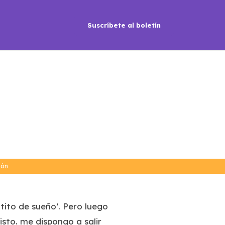
Suscríbete al boletín
ión
tito de sueño’. Pero luego
sto. me dispongo a salir