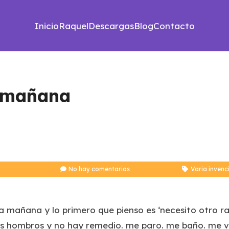
Inicio
Raquel
Descargas
Blog
Contacto
a mañana
No hay comentarios
Varia invenc
la mañana y lo primero que pienso es ‘necesito otro ra
os hombros y no hay remedio. me paro. me baño. me vi