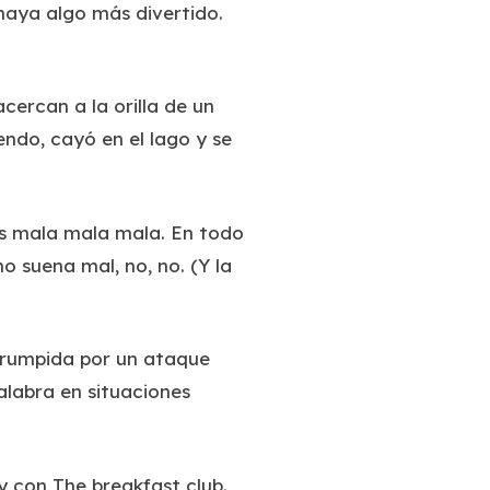
haya algo más divertido.
cercan a la orilla de un
ndo, cayó en el lago y se
 es mala mala mala. En todo
o suena mal, no, no. (Y la
errumpida por un ataque
alabra en situaciones
 con The breakfast club.