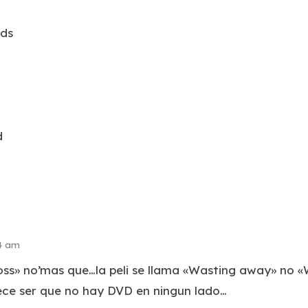
lds
d
24 am
ss» no’mas que…la peli se llama «Wasting away» no
ce ser que no hay DVD en ningun lado…