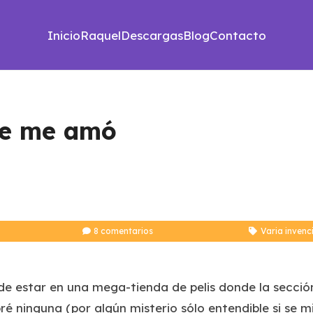
Inicio
Raquel
Descargas
Blog
Contacto
ue me amó
8
comentarios
Varia invenc
de estar en una mega-tienda de pelis donde la secci
é ninguna (por algún misterio sólo entendible si se mi