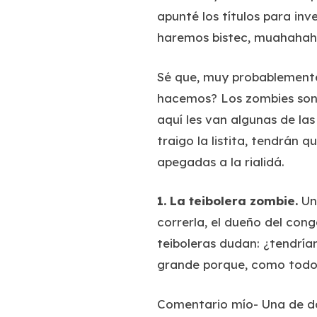
apunté los títulos para inv
haremos bistec, muahahah
Sé que, muy probablemente, 
hacemos? Los zombies son 
aquí les van algunas de la
traigo la listita, tendrán q
apegadas a la rialidá.
1.
La teibolera zombie
.
Un
correrla, el dueño del cong
teiboleras dudan: ¿tendría
grande porque, como todos
Comentario mío-
Una de dos