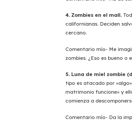
4.
Zombies en el mall
.
Tod
californianas. Deciden sal
cercano.
Comentario mío-
Me imagin
zombies. ¿Eso es bueno o 
5.
Luna de miel zombie
(d
tipo es atacado por «algo»
matrimonio funcione» y ell
comienza a descomponers
Comentario mío-
Da la imp