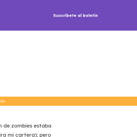
Suscríbete al boletín
ión
ón de zombies estaba
ra mi cartera); pero