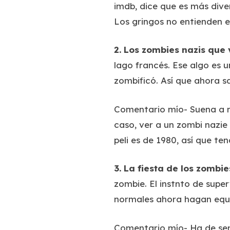
imdb, dice que es más dive
Los gringos no entienden e
2.
Los zombies nazis que 
lago francés. Ese algo es 
zombificó. Así que ahora s
Comentario mío-
Suena a n
caso, ver a un zombi nazie
peli es de 1980, así que te
3.
La fiesta de los zombi
zombie. El instnto de super
normales ahora hagan equip
Comentario mío-
Ha de ser