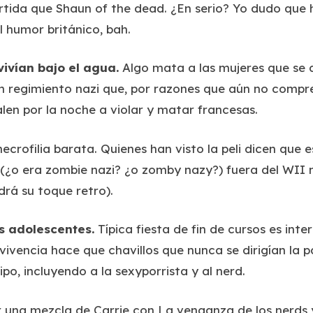
rtida que Shaun of the dead. ¿En serio? Yo dudo que 
l humor británico, bah.
vivían bajo el agua
.
Algo mata a las mujeres que se a
un regimiento nazi que, por razones que aún no compre
alen por la noche a violar y matar francesas.
ecrofilia barata. Quienes han visto la peli dicen que
 (¿o era zombie nazi? ¿o zomby nazy?) fuera del WII n
ndrá su toque retro).
es adolescentes
.
Típica fiesta de fin de cursos es int
vivencia hace que chavillos que nunca se dirigían la p
o, incluyendo a la sexyporrista y al nerd.
 una mezcla de Carrie con La venganza de los nerds y