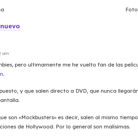
na
Foto
 nuevo
32 am
ies, pero ultimamente me he vuelto fan de las pelíc
um
.
puesto, y que salen directo a DVD, que nunca llegarán a
antalla.
que son «Mockbusters» es decir, salen al mismo tiempo
ciones de Hollywood. Por lo general son malísimas.