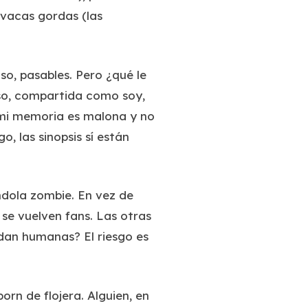
 vacas gordas (las
so, pasables. Pero ¿qué le
so, compartida como soy,
o mi memoria es malona y no
o, las sinopsis sí están
ndola zombie. En vez de
s se vuelven fans. Las otras
edan humanas? El riesgo es
orn de flojera. Alguien, en