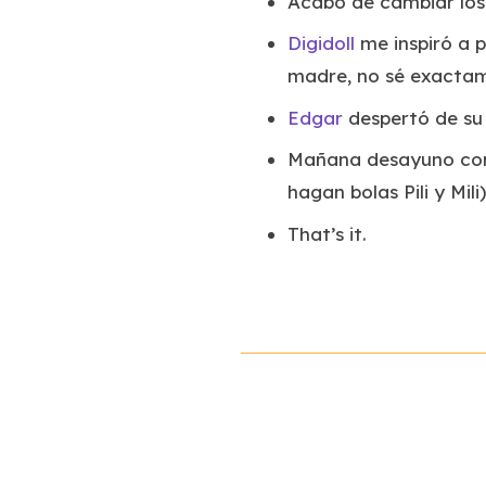
Acabo de cambiar los s
Digidoll
me inspiró a p
madre, no sé exactam
Edgar
despertó de su 
Mañana desayuno c
hagan bolas Pili y Mili)
That’s it.