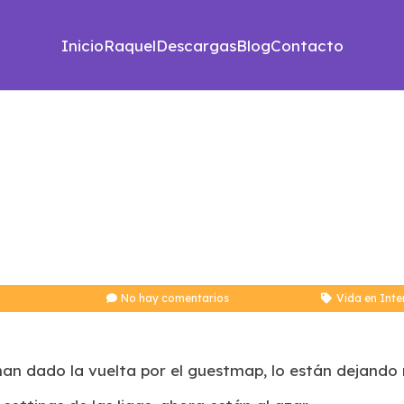
Inicio
Raquel
Descargas
Blog
Contacto
No hay comentarios
Vida en Inte
han dado la vuelta por el guestmap, lo están dejando 