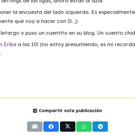
ettings de las ligas, ahora están al azar.
oner la encuesta del lado izquierdo. Es especialment
ente qué voy a hacer con D. ;)
letargo y puso un cuentito en su blog. Un cuento chid
on
Erika
a las 10! (no estoy presumiendo, es mi record
.
Compartir esta publicación