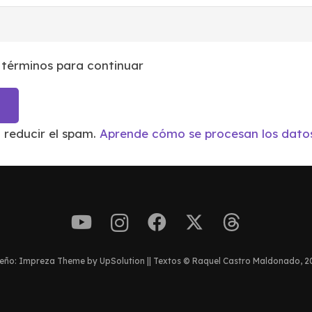
 términos para continuar
a reducir el spam.
Aprende cómo se procesan los datos
eño: Impreza Theme by UpSolution || Textos © Raquel Castro Maldonado, 