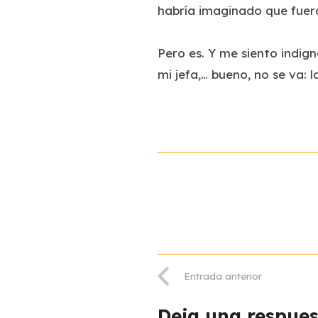
habría imaginado que fuera
Pero es. Y me siento indig
mi jefa,… bueno, no se va: l
Entrada anterior
Deja una respue