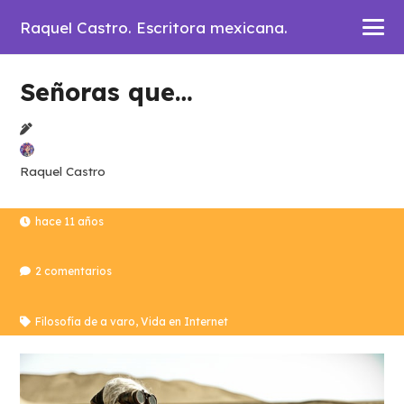
Raquel Castro. Escritora mexicana.
Señoras que…
Raquel Castro
hace 11 años
2
comentarios
Filosofía de a varo
,
Vida en Internet