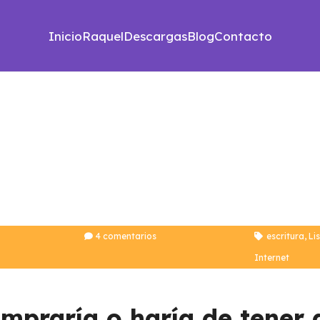
Inicio
Raquel
Descargas
Blog
Contacto
4
comentarios
escritura
,
Li
Internet
mpraría o haría de tener 