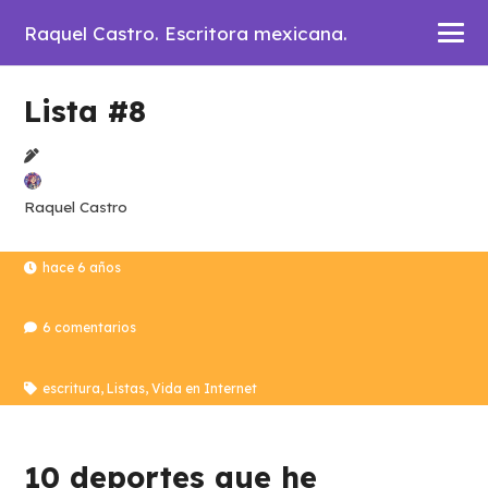
Raquel Castro. Escritora mexicana.
Lista #8
Raquel Castro
hace 6 años
6
comentarios
escritura
,
Listas
,
Vida en Internet
10 deportes que he