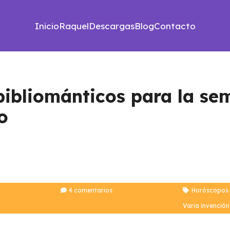
Inicio
Raquel
Descargas
Blog
Contacto
ibliománticos para la se
o
4
comentarios
Horóscopos 
Varia invención