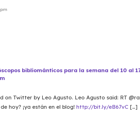
4 pm
scopos bibliománticos para la semana del 10 al 1
om
d on Twitter by Leo Agusto. Leo Agusto said: RT @rax
de hoy? ¡ya están en el blog!
http://bit.ly/eB67vC
[…]