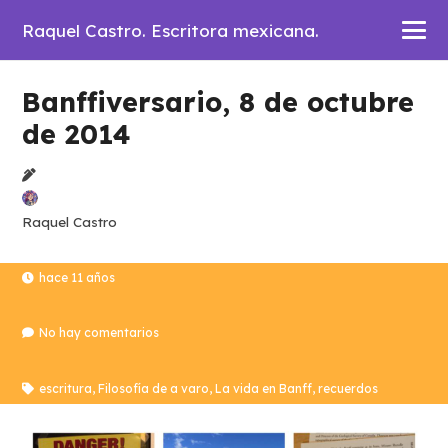
Raquel Castro. Escritora mexicana.
Banffiversario, 8 de octubre
de 2014
Raquel Castro
hace 11 años
No hay comentarios
escritura
,
Filosofía de a varo
,
La vida en Banff
,
recuerdos