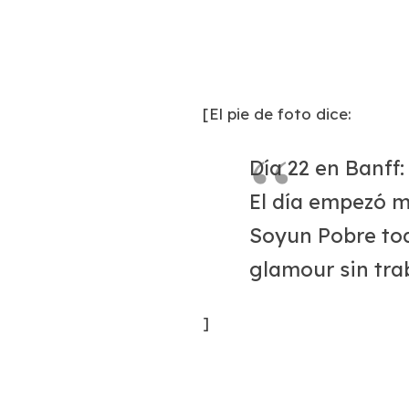
[
El pie de foto dice:
Día 22 en Banff:
El día empezó 
Soyun Pobre tod
glamour sin tra
]