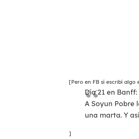
[
Pero en FB sí escribí algo
Día 21 en Banff:
A Soyun Pobre le
una marta. Y así
]