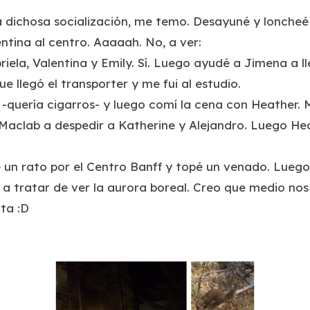
 la dichosa socialización, me temo. Desayuné y loncheé
tina al centro. Aaaaah. No, a ver:
ela, Valentina y Emily. Sí. Luego ayudé a Jimena a ll
e llegó el transporter y me fui al estudio.
 -quería cigarros- y luego comí la cena con Heather. 
 Maclab a despedir a Katherine y Alejandro. Luego H
un rato por el Centro Banff y topé un venado. Luego,
a a tratar de ver la aurora boreal. Creo que medio no
ta :D