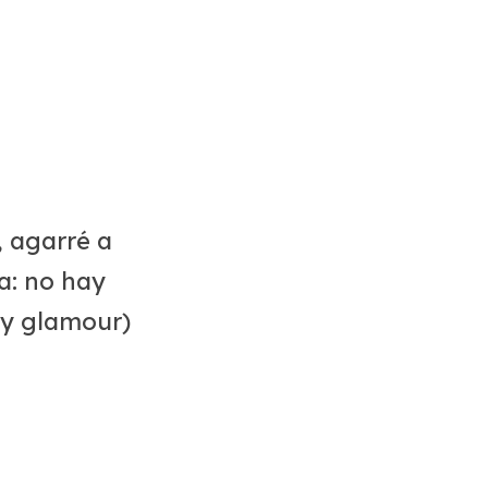
 agarré a
a: no hay
ay glamour)