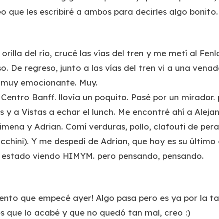
o que les escribiré a ambos para decirles algo bonito.
 orilla del río, crucé las vías del tren y me metí al Fe
oso. De regreso, junto a las vías del tren vi a una ven
ue muy emocionante. Muy.
entro Banff. llovía un poquito. Pasé por un mirador. 
 y a Vistas a echar el lunch. Me encontré ahí a Alej
Jimena y Adrian. Comí verduras, pollo, clafouti de pera
chini). Y me despedí de Adrian, que hoy es su último 
he estado viendo HIMYM. pero pensando, pensando.
cuento que empecé ayer! Algo pasa pero es ya por la 
 es que lo acabé y que no quedó tan mal, creo :)