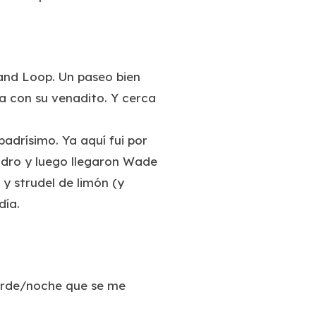
nland Loop. Un paseo bien
ada con su venadito. Y cerca
padrísimo. Ya aquí fui por
andro y luego llegaron Wade
 y strudel de limón (y
día.
tarde/noche que se me