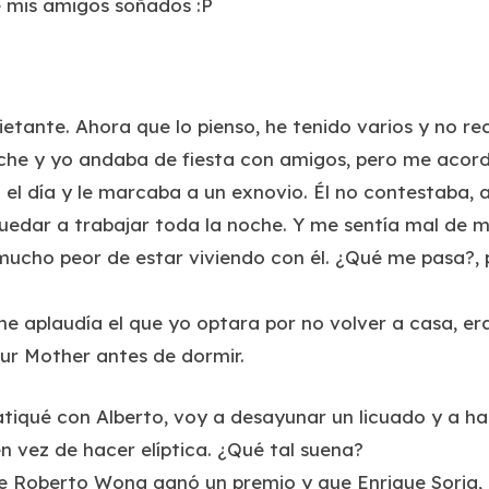
e mis amigos soñados :P
etante. Ahora que lo pienso, he tenido varios y no re
oche y yo andaba de fiesta con amigos, pero me aco
l día y le marcaba a un exnovio. Él no contestaba, as
edar a trabajar toda la noche. Y me sentía mal de me
o mucho peor de estar viviendo con él. ¿Qué me pasa?
e aplaudía el que yo optara por no volver a casa, era 
ur Mother antes de dormir.
atiqué con Alberto, voy a desayunar un licuado y a hac
n vez de hacer elíptica. ¿Qué tal suena?
ue Roberto Wong ganó un premio y que Enrique Soria,