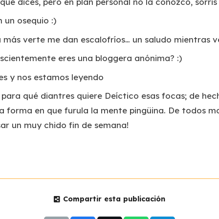
que dices, pero en plan personal no la conozco, sorris 
 un osequio :)
 más verte me dan escalofríos… un saludo mientras v
nscientemente eres una bloggera anónima? :)
tes y nos estamos leyendo
 para qué diantres quiere Deíctico esas focas; de he
a forma en que furula la mente pingüina. De todos m
sar un muy chido fin de semana!
Compartir esta publicación