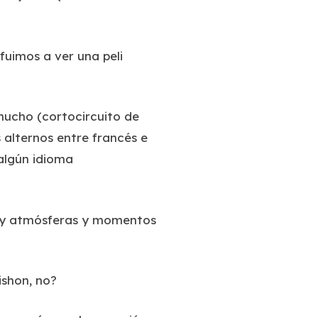
fuimos a ver una peli
 mucho (cortocircuito de
s alternos entre francés e
 algún idioma
as y atmósferas y momentos
eishon, no?