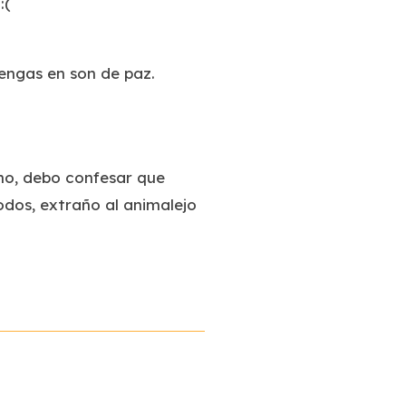
:(
engas en son de paz.
cho, debo confesar que
odos, extraño al animalejo