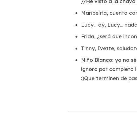
//He visto a la chava 
Maribelita, cuenta con
Lucy… ay, Lucy… nada
Frida, ¿será que inco
Tinny, Ivette, saludo
Niño Blanco: yo no sé
ignoro por completo l
:)Que terminen de pa