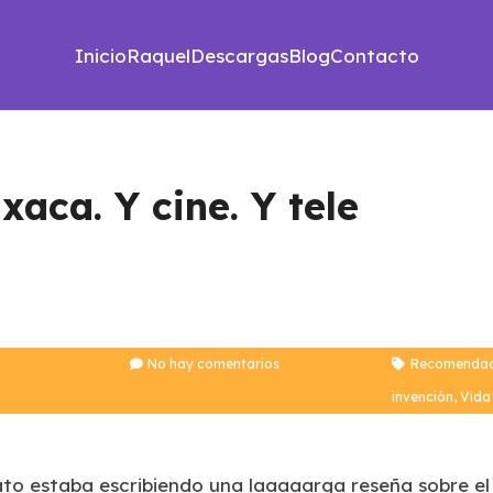
Inicio
Raquel
Descargas
Blog
Contacto
aca. Y cine. Y tele
No hay comentarios
Recomendac
invención
,
Vida
o estaba escribiendo una laaaaarga reseña sobre el v