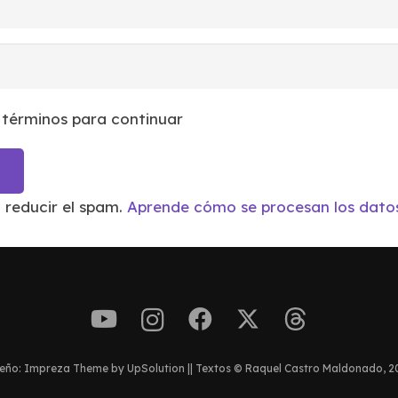
 términos para continuar
a reducir el spam.
Aprende cómo se procesan los datos
eño: Impreza Theme by UpSolution || Textos © Raquel Castro Maldonado, 