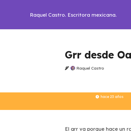
Raquel Castro. Escritora mexicana.
Grr desde Oax
Raquel Castro
hace 23 años
El
grr
va porque hace un rat