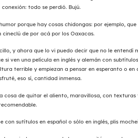
conexión: todo se perdió. Bujú.
humor porque hay cosas chidongas: por ejemplo, que 
n cineclú de por acá por los Oaxacas.
mcillo, y ahora que lo vi puedo decir que no le entendí
e si ven una película en inglés y alemán con subtítulo
oltura terrible y empiezan a pensar en esperanto o en
sfruté, eso sí, cantidad inmensa.
a cosa de quitar el aliento, maravillosa, con textur
recomendable.
ene con sutítulos en español o sólo en inglés, plis moch