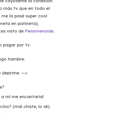
 me cayóseme la conexión.
to más tv que en todo el
; me la pasé super cool
aneta en patineta);
ces visto de
Fenomenoide
.
o pagar por tv.
engo hambre.
e deprime. —>
e?
os a mí me encantaría!
ino? (mal chiste, lo sé).