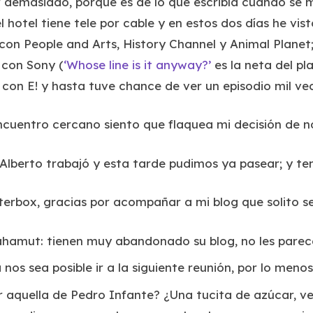
r demasiado, porque es de lo que escribía cuando se
 hotel tiene tele por cable y en estos dos días he vis
 con People and Arts, History Channel y Animal Planet
 con Sony (
‘Whose line is it anyway?’
es la neta del pl
con E! y hasta tuve chance de ver un episodio mil ve
cuentro cercano siento que flaquea mi decisión de n
, Alberto trabajó y esta tarde pudimos ya pasear; y t
terbox, gracias por acompañar a mi blog que solito s
hamut: tienen muy abandonado su blog, no les parec
 nos sea posible ir a la siguiente reunión, por lo men
r aquella de Pedro Infante? ¿Una tucita de azúcar, vec