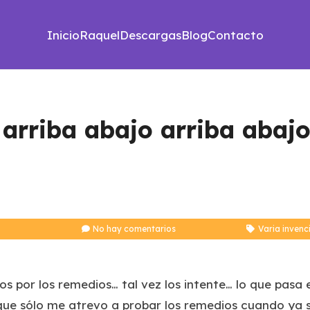
Inicio
Raquel
Descargas
Blog
Contacto
 arriba abajo arriba abaj
No hay comentarios
Varia invenc
dos por los remedios… tal vez los intente… lo que pas
í que sólo me atrevo a probar los remedios cuando ya s