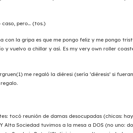
 caso, pero… (tos.)
 con la gripa es que me pongo feliz y me pongo trist
ío y vuelvo a chillar y así. Es my very own roller coast
gruen(1) me regaló la diéresi (sería ‘diéresis’ si fuera
 regalo.
stes: tocó reunión de damas desocupadas (chicas: hay
 Alta Sociedad tuvimos a la mesa a DOS (no uno: do