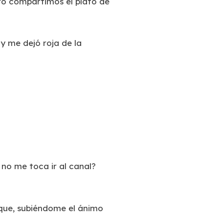
ero compartimos el plato de
y me dejó roja de la
 no me toca ir al canal?
ique, subiéndome el ánimo