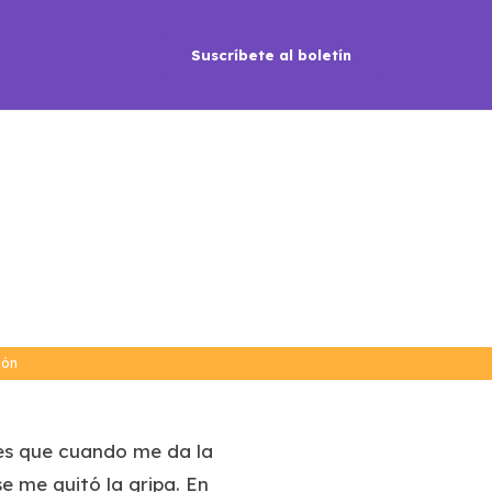
Suscríbete al boletín
o
ión
a es que cuando me da la
e me quitó la gripa. En