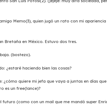
nto San Luis Potosí(2). (jejeje: muy alta sociedad, p
 amigo Memo(3), quien jugó un rato con mi apariencia 
an Bretaña en México. Estuvo dos tres.
baja. (bostezo).
o: ¿estaré haciendo bien las cosas?
e: ¿cómo quiere mi jefa que vaya a juntas en días que
ro es un free(lance)?
 el futuro (como con un mail que me mandó super Enr