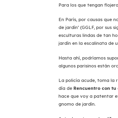
Para los que tengan flojera
En París, por causas que n
de jardín’ (GGLF, por sus s
esculturas lindas de tan h
jardín en la escalinata de u
Hasta ahí, podríamos supon
algunos parisinos están or
La policía acude, toma la r
día de
Rencuentro con t
hace que voy a patentar es
gnomo de jardín.