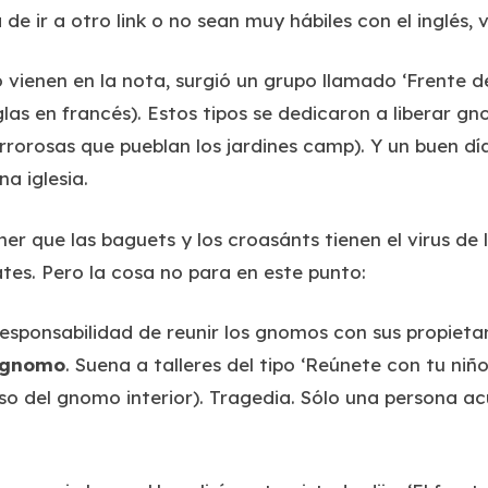
 de ir a otro link o no sean muy hábiles con el inglés,
o vienen en la nota, surgió un grupo llamado ‘Frente d
iglas en francés). Estos tipos se dedicaron a
liberar
gno
orrorosas que pueblan los jardines
camp
). Y un buen d
na iglesia.
er que las baguets y los croasánts tienen el virus de 
ates. Pero la cosa no para en este punto:
esponsabilidad de reunir los gnomos con sus propietar
u gnomo
. Suena a talleres del tipo ‘Reúnete con tu niño
o del gnomo interior). Tragedia. Sólo una persona ac