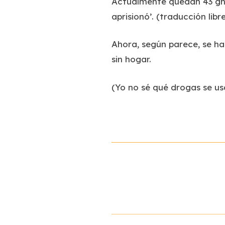
Actualmente quedan 43 gnomo
aprisionó’. (traducción libr
Ahora, según parece, se h
sin hogar.
(Yo no sé qué drogas se us