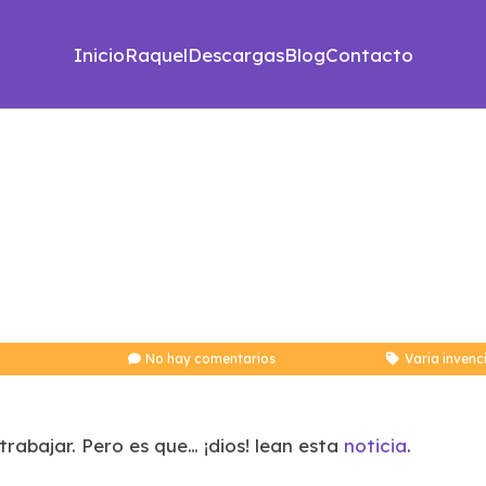
Inicio
Raquel
Descargas
Blog
Contacto
No hay comentarios
Varia invenc
rabajar. Pero es que… ¡dios! lean esta
noticia
.