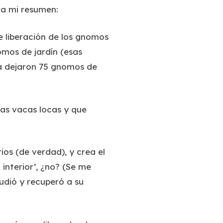
 va mi resumen:
e liberación de los gnomos
mos de jardín (esas
ía dejaron 75 gnomos de
las vacas locas y que
ios (de verdad), y crea el
 interior’, ¿no? (Se me
udió y recuperó a su