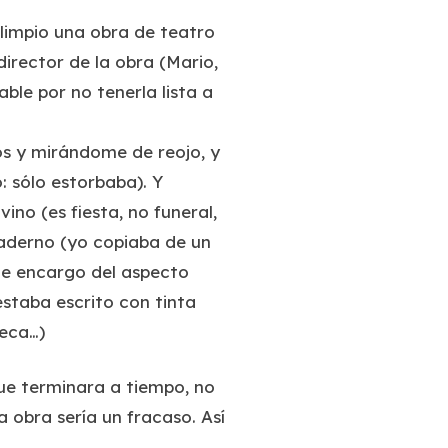
 limpio una obra de teatro
director de la obra (Mario,
ble por no tenerla lista a
os y mirándome de reojo, y
 sólo estorbaba). Y
no (es fiesta, no funeral,
aderno (yo copiaba de un
me encargo del aspecto
estaba escrito con tinta
ueca…)
que terminara a tiempo, no
a obra sería un fracaso. Así