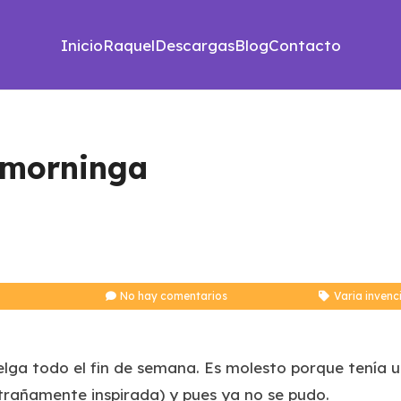
Inicio
Raquel
Descargas
Blog
Contacto
 morninga
No hay comentarios
Varia invenc
elga todo el fin de semana. Es molesto porque tenía
xtrañamente inspirada) y pues ya no se pudo.