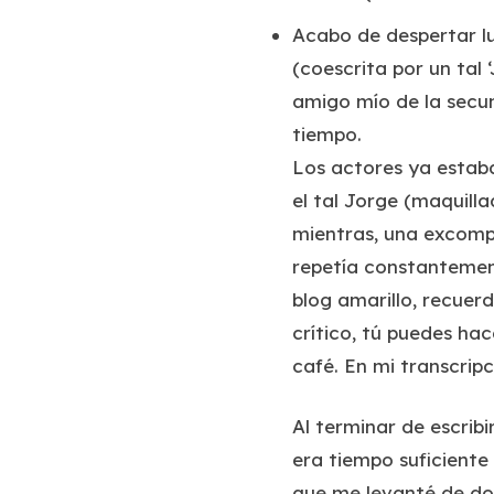
Acabo de despertar lu
(coescrita por un tal 
amigo mío de la secun
tiempo.
Los actores ya estaba
el tal Jorge (maquil
mientras, una excompa
repetía constantemen
blog amarillo, recuer
crítico, tú puedes ha
café. En mi transcrip
Al terminar de escrib
era tiempo suficiente 
que me levanté de do