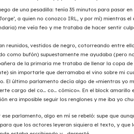
ego de una pesadilla: tenía 35 minutos para pasar en
‘Jorge’, a quien no conozco IRL, y por mí) mientras el 
daria) me veía feo y me trataba de hacer sentir culpa
n reunidos, vestidos de negro, cotorreando entre ell
lado como bufón) supuestamente me ayudaba (pero no:
ñera de la primaria me trataba de llenar la copa de vi
te) sin importarle que derramaba el vino sobre mi cu
do. El último parlamento decía algo de «mientras yo 
certe cargo del co… co… cómico». En el block amarillo 
ción era imposible seguir los renglones y me iba yo ch
ir ese parlamento, algo en mí se rebeló: supe que aun
para que los actores leyeran siquiera el texto, y que l
nde estaba escribiendo y… desperté.