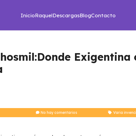
Inicio
Raquel
Descargas
Blog
Contacto
hosmil:Donde Exigentina 
a
No hay comentarios
Varia invenc