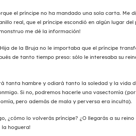
rque el príncipe no ha mandado una sola carta. Me di
nillo real, que el príncipe escondió en algún lugar del
 monstruo me dé la información!
 Hija de la Bruja no le importaba que el príncipe tran
és de tanto tiempo preso: sólo le interesaba su rein
á tanta hambre y odiará tanto la soledad y la vida 
nmigo. Si no, podremos hacerle una vasectomía (por s
tomía
, pero además de mala y perversa era inculta).
go, ¿cómo lo volverás príncipe? ¿O llegarás a su rein
 la hoguera!