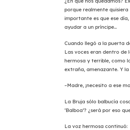
¿En qué nos quedamos? Exi
porque realmente quisiera 
importante es que ese día,
ayudar a un príncipe…
Cuando llegó a la puerta d
Las voces eran dentro de la
hermosa y terrible, como l
extraña, amenazante. Y la 
–Madre, ¡necesito a ese m
La Bruja sólo balbucía cos
‘Balboa’? ¿será por eso qu
La voz hermosa continuó: