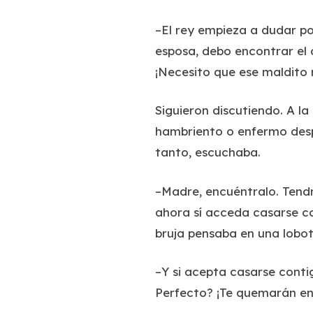
–El rey empieza a dudar po
esposa, debo encontrar el a
¡Necesito que ese maldito
Siguieron discutiendo. A la
hambriento o enfermo despu
tanto, escuchaba.
–Madre, encuéntralo. Tendr
ahora sí acceda casarse co
bruja pensaba en una
lobo
–Y si acepta casarse conti
Perfecto? ¡Te quemarán en