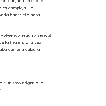
a reflejada en él que
a es compleja. Lo
dría hacer ella para
 volviendo esquizofrénica!
e la hija era a la vez
laba con una dulzura
ne el mismo origen que
.