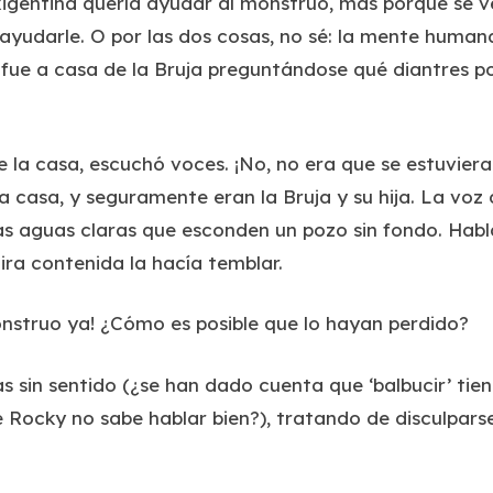
gentina quería ayudar al monstruo, más porque se veí
ayudarle. O por las dos cosas, no sé: la mente human
 fue a casa de la Bruja preguntándose qué diantres po
e la casa, escuchó voces. ¡No, no era que se estuviera
 casa, y seguramente eran la Bruja y su hija. La voz d
as aguas claras que esconden un pozo sin fondo. Hab
ira contenida la hacía temblar.
onstruo ya! ¿Cómo es posible que lo hayan perdido?
as sin sentido (¿se han dado cuenta que ‘balbucir’ tie
e Rocky no sabe hablar bien?), tratando de disculparse