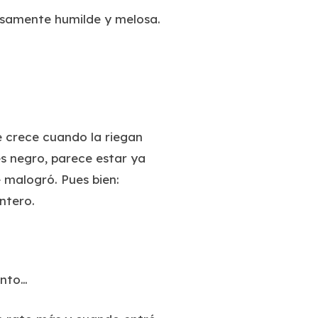
alsamente humilde y melosa.
e crece cuando la riegan
es negro, parece estar ya
e malogró. Pues bien:
ntero.
onto…