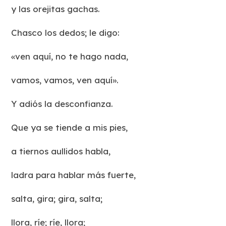
y las orejitas gachas.
Chasco los dedos; le digo:
«ven aquí, no te hago nada,
vamos, vamos, ven aquí».
Y adiós la desconfianza.
Que ya se tiende a mis pies,
a tiernos aullidos habla,
ladra para hablar más fuerte,
salta, gira; gira, salta;
llora, ríe; ríe, llora;