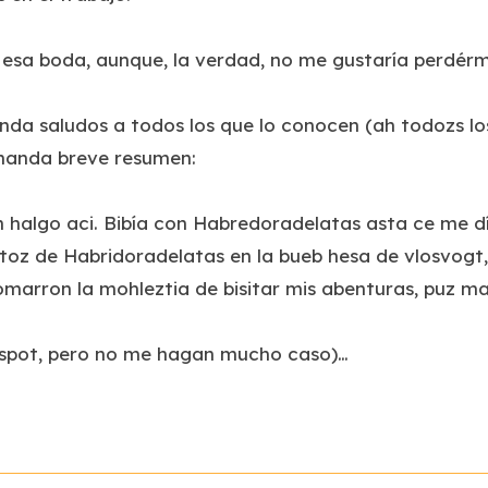
 a esa boda, aunque, la verdad, no me gustaría perdérm
anda saludos a todos los que lo conocen (
ah todozs l
s manda breve resumen:
oh halgo aci. Bibía con Habredoradelatas asta ce me d
ejitoz de Habridoradelatas en la bueb hesa de vlosvogt,
tomarron la mohleztia de bisitar mis abenturas, puz 
gspot, pero no me hagan mucho caso)…