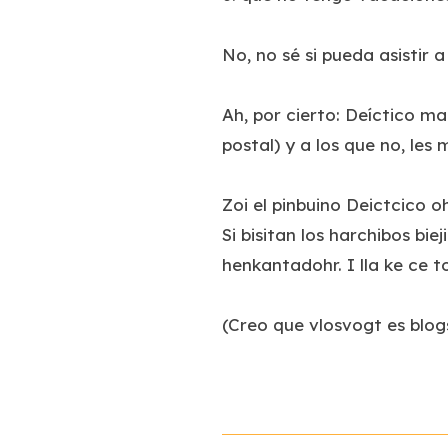
No, no sé si pueda asistir
Ah, por cierto: Deíctico m
postal) y a los que no, le
Zoi el pinbuino Deictcico 
Si bisitan los harchibos bi
henkantadohr. I lla ke ce 
(Creo que vlosvogt es blo