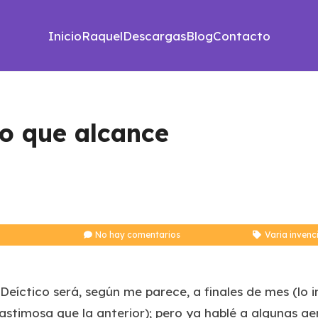
Inicio
Raquel
Descargas
Blog
Contacto
o que alcance
No hay comentarios
Varia invenc
Deíctico será, según me parece, a finales de mes (lo 
astimosa que la anterior); pero ya hablé a algunas ae