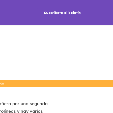
Suscríbete al boletín
ión
infiero por una segunda
rolíneas y hay varios