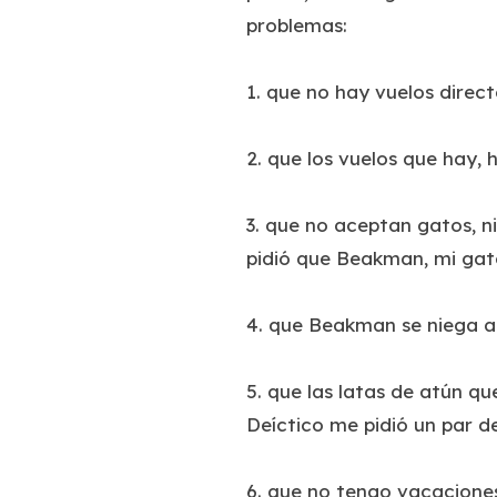
problemas:
1. que no hay vuelos direc
2. que los vuelos que hay,
3. que no aceptan gatos, n
pidió que Beakman, mi gato,
4. que Beakman se niega a i
5. que las latas de atún q
Deíctico me pidió un par d
6. que no tengo vacaciones