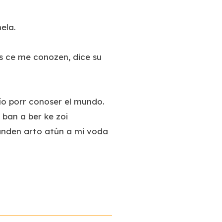
ela.
os ce me conozen
, dice su
ío porr conoser el mundo.
 ban a ber ke zoi
manden arto atún a mi voda