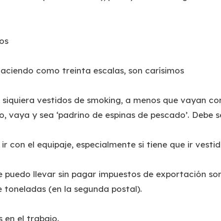
tos
 haciendo como treinta escalas, son carísimos
i siquiera vestidos de smoking, a menos que vayan con
 vaya y sea ‘padrino de espinas de pescado’. Debe ser
r con el equipaje, especialmente si tiene que ir vest
ue puedo llevar sin pagar impuestos de exportación so
e toneladas (en la segunda postal).
 en el trabajo.