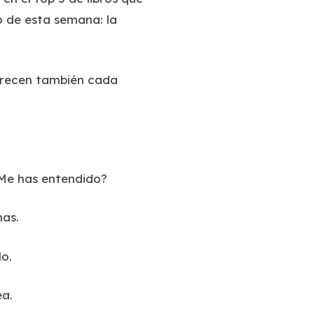
 de esta semana: la
parecen también cada
 ¿Me has entendido?
nas.
o.
ea.