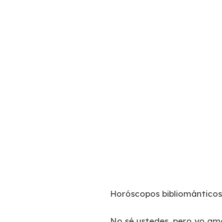
Horóscopos bibliománticos
No sé ustedes, pero yo amo 