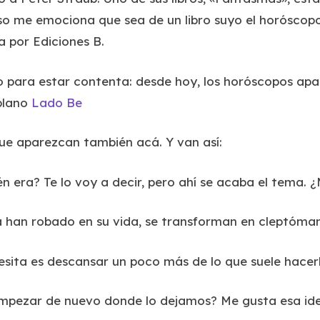
o me emociona que sea de un libro suyo el horóscopo
a por Ediciones B.
vo para estar contenta: desde hoy, los horóscopos a
blano
Lado Be
ue aparezcan también acá. Y van así:
én era? Te lo voy a decir, pero ahí se acaba el tema.
 han robado en su vida, se transforman en cleptóma
ita es descansar un poco más de lo que suele hacerl
empezar de nuevo donde lo dejamos? Me gusta esa id