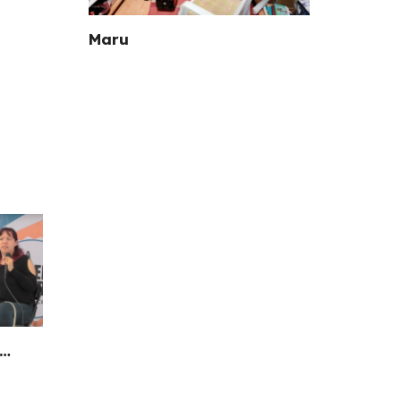
Maru
s…