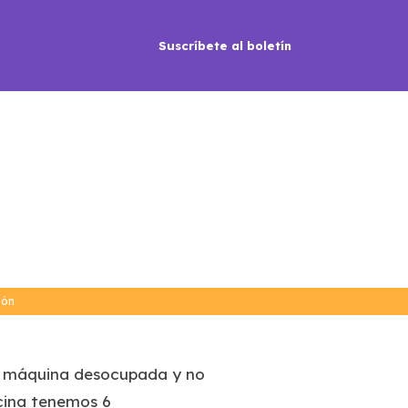
Suscríbete al boletín
ión
 la máquina desocupada y no
icina tenemos 6