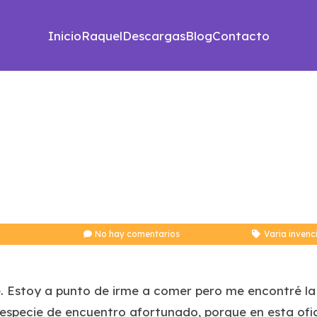
Inicio
Raquel
Descargas
Blog
Contacto
No hay comentarios
Varia invenc
bre. Estoy a punto de irme a comer pero me encontré
na especie de encuentro afortunado, porque en esta of