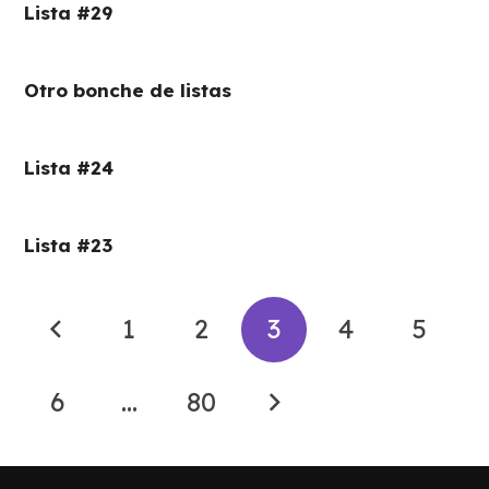
Lista #29
Otro bonche de listas
Lista #24
Lista #23
1
2
3
4
5
6
…
80