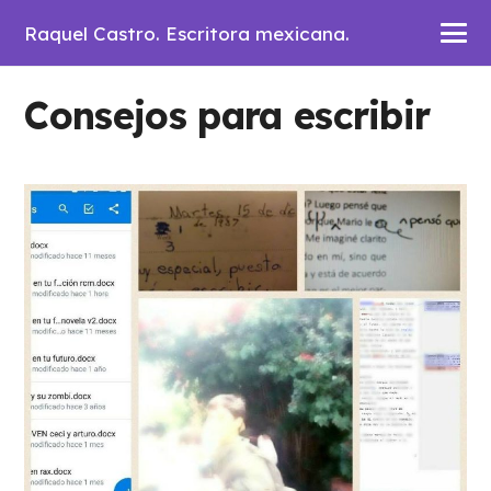
Raquel Castro. Escritora mexicana.
Consejos para escribir