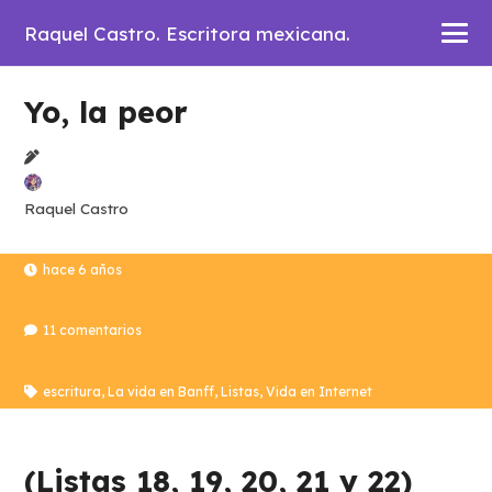
Raquel Castro. Escritora mexicana.
Yo, la peor
Raquel Castro
hace 6 años
11
comentarios
escritura
,
La vida en Banff
,
Listas
,
Vida en Internet
(Listas 18, 19, 20, 21 y 22)